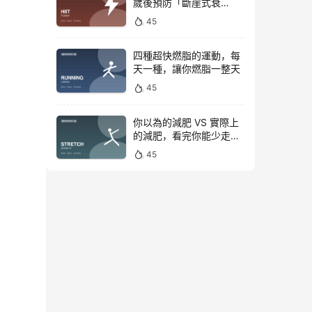
歲後預防「斷崖式衰
老」！
45
四種超快燃脂的運動，每
天一種，讓你燃脂一整天
45
你以為的減肥 VS 實際上
的減肥，看完你能少走彎
路
45