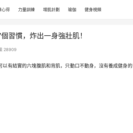
練心得
力量訓練
增肌計劃
瑜伽
健身視頻
7個習慣，炸出一身強壯肌！
 28909
可以有結實的六塊腹肌和背肌，只動口不動身，沒有養成健身的