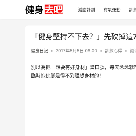
減脂計劃
有氧運動
訓
「健身堅持不下去？」先砍掉這
健身日记
•
2017年5月5日 08:00
•
訓練心得
•
阅读
別以為把「想要有好身材」當口號，每天念念就
臨時抱佛腳是得不到理想身材的！