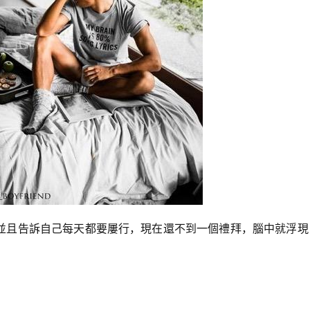
並且告訴自己每天都要屢行，現在還不到一個禮拜，腦中就浮現