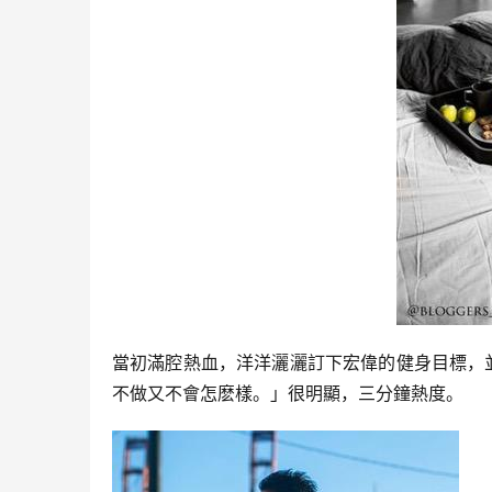
當初滿腔熱血，洋洋灑灑訂下宏偉的健身目標，
不做又不會怎麽樣。」很明顯，三分鐘熱度。