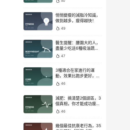
50
悄悄變瘦的減脂冷知識，
做到越多，瘦得越快！
49
醫生提醒：腰圍大的人，
盡量少吃這6種吸油蔬
菜！
47
3種適合在家進行的運
動，效果比跑步更好，是
公認的脂肪殺手！
46
減肥：搞清楚2個誤區，3
個真相，你才能成功瘦下
來！
46
幾個最佳抗衰老行為，35