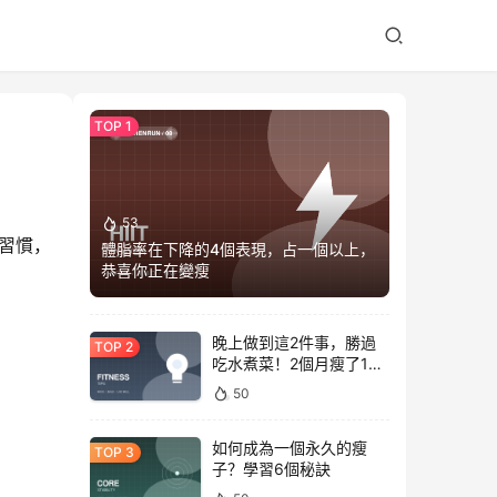
53
習慣，
體脂率在下降的4個表現，占一個以上，
恭喜你正在變瘦
晚上做到這2件事，勝過
吃水煮菜！2個月瘦了15
斤，腰圍下降6cm
50
如何成為一個永久的瘦
子？學習6個秘訣