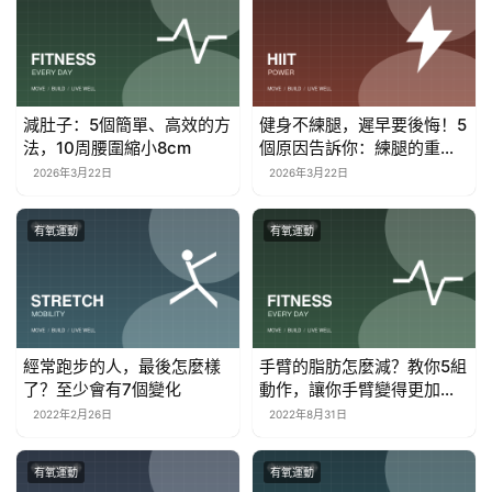
減肚子：5個簡單、高效的方
健身不練腿，遲早要後悔！5
法，10周腰圍縮小8cm
個原因告訴你：練腿的重要
性
2026年3月22日
2026年3月22日
有氧運動
有氧運動
經常跑步的人，最後怎麼樣
手臂的脂肪怎麼減？教你5組
了？至少會有7個變化
動作，讓你手臂變得更加緊
致
2022年2月26日
2022年8月31日
有氧運動
有氧運動