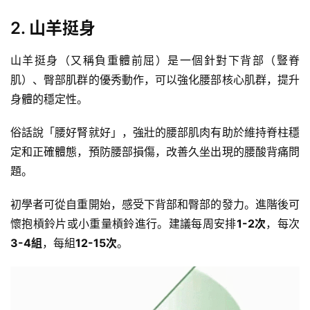
計
劃
2. 山羊挺身
山羊挺身（又稱負重
體前屈
）是一個針對下背部（
豎脊
有
氧
肌
）、臀部肌群的優秀動作，可以強化腰部核心肌群，提升
運
身體的穩定性。
動
俗話說「腰好腎就好」，強壯的腰部肌肉有助於維持
脊柱
穩
訓
定和正確體態，預防腰部損傷，改善久坐出現的腰酸背痛問
練
題。
心
得
初學者可從自重開始，感受下背部和臀部的發力。進階後可
懷抱槓鈴片或小重量槓鈴進行。建議每周安排
1-2次
，每次
力
3-4組
，每組
12-15次
。
量
訓
練