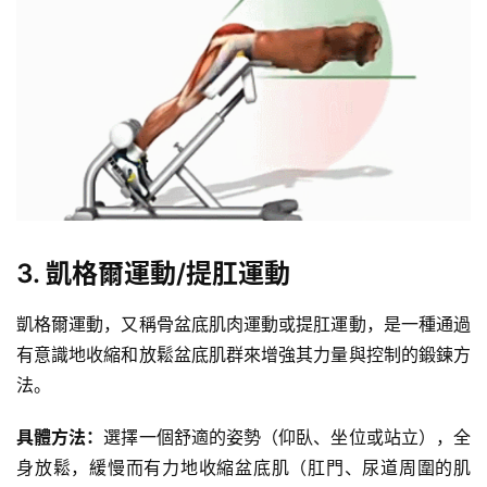
增
肌
計
劃
瑜
伽
健
3.
凱格爾運動
/
提肛運動
身
視
凱格爾運動，又稱骨
盆底肌
肉運動或提肛運動，是一種通過
頻
有意識地收縮和放鬆盆底肌群來增強其力量與控制的鍛鍊方
法。
具體方法：
選擇一個舒適的姿勢（仰臥、坐位或站立），全
身放鬆，緩慢而有力地收縮盆底肌（肛門、
尿道
周圍的肌