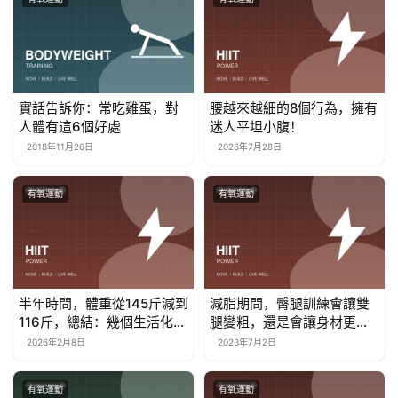
實話告訴你：常吃雞蛋，對
腰越來越細的8個行為，擁有
人體有這6個好處
迷人平坦小腹！
2018年11月26日
2026年7月28日
有氧運動
有氧運動
半年時間，體重從145斤減到
減脂期間，臀腿訓練會讓雙
116斤，總結：幾個生活化減
腿變粗，還是會讓身材更
脂行為
好？
2026年2月8日
2023年7月2日
有氧運動
有氧運動