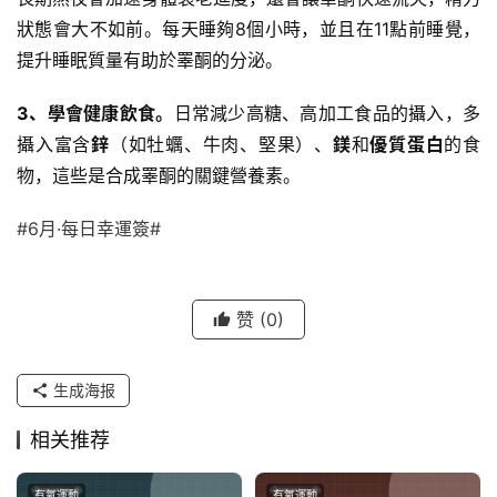
狀態會大不如前。每天睡夠8個小時，並且在11點前睡覺，
提升睡眠質量有助於睪酮的分泌。
3、學會健康飲食。
日常減少高糖、高加工食品的攝入，多
攝入富含
鋅
（如
牡蠣
、牛肉、
堅果
）、
鎂
和
優質蛋白
的食
物，這些是合成睪酮的關鍵營養素。
#6月·每日幸運簽#
赞
(0)
生成海报
相关推荐
有氧運動
有氧運動