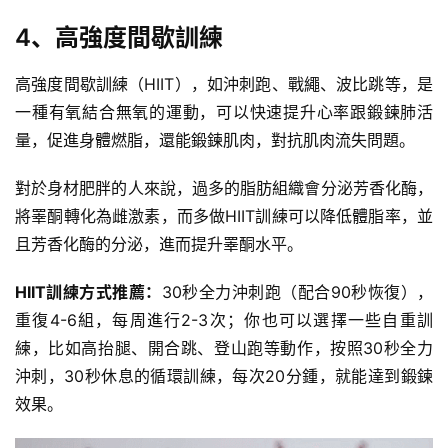
4、高強度間歇訓練
高強度間歇訓練（HIIT），如沖刺跑、戰繩、波比跳等，是
一種有氧結合無氧的運動，可以快速提升
心率
跟鍛鍊肺活
量，促進身體燃脂，還能鍛鍊肌肉，對抗肌肉流失問題。
對於身材肥胖的人來說，過多的脂肪組織會分泌
芳香化酶
，
將睪酮轉化為雌激素，而多做HIIT訓練可以降低體脂率，並
且芳香化酶的分泌，進而提升睪酮水平。
HIIT訓練方式推薦：
30秒全力沖刺跑（配合90秒恢復），
重復4-6組，每周進行2-3次；你也可以選擇一些自重訓
練，比如
高抬腿
、
開合跳
、登山跑等動作，按照30秒全力
沖刺，30秒休息的循環訓練，每次20分鍾，就能達到鍛鍊
效果。