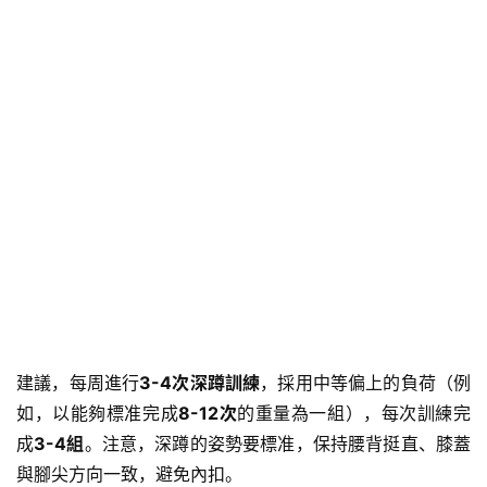
建議，每周進行
3-4次深蹲訓練
，採用中等偏上的負荷（例
如，以能夠標准完成
8-12次
的重量為一組），每次訓練完
成
3-4組
。注意，深蹲的姿勢要標准，保持腰背挺直、膝蓋
與腳尖方向一致，避免內扣。