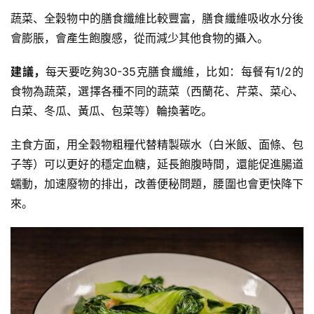
蔬菜、
全穀物
中的膳食纖維比較豐富，膳食纖維吸收水分後
會膨脹，會產生飽腹感，從而減少其他食物的攝入。
建議，
每天要吃夠30-35克膳食纖維，比如：每餐有1/2的
食物為蔬菜，選擇各種不同的蔬菜（西蘭花、
芹菜
、
菜心
、
白菜、冬瓜、黃瓜、
包菜
等）輪換著吃。
主食方面，用全穀物
粗糧
代替精製碳水（白米飯、
面條
、包
子等）可以更好的穩定
血糖
，延長飽腹時間，還能促進腸道
蠕動，加速廢物的排出，改善便秘問題，腰圍也會更快降下
來。
減
脂
計
劃
有