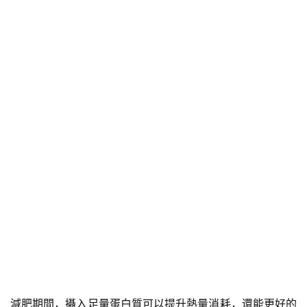
減肥期間，攝入足量蛋白質可以提升熱量消耗，還能更好的