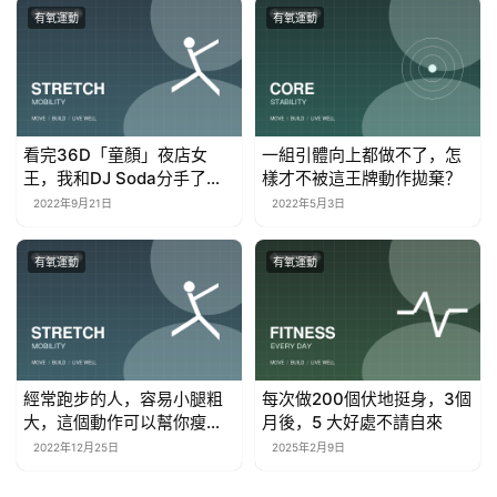
有氧運動
有氧運動
看完36D「童顏」夜店女
一組引體向上都做不了，怎
王，我和DJ Soda分手了…
樣才不被這王牌動作拋棄？
2022年9月21日
2022年5月3日
有氧運動
有氧運動
經常跑步的人，容易小腿粗
每次做200個伏地挺身，3個
大，這個動作可以幫你瘦小
月後，5 大好處不請自來
腿
2022年12月25日
2025年2月9日