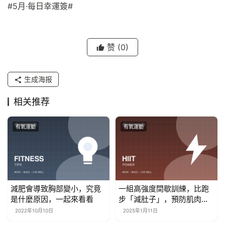
#5月·每日幸運簽#
赞
(0)
生成海报
相关推荐
有氧運動
有氧運動
減肥會導致胸部變小，究竟
一組高強度間歇訓練，比跑
是什麼原因，一起來看看
步「減肚子」，預防肌肉流
失，還抗衰老
2022年10月10日
2025年1月11日