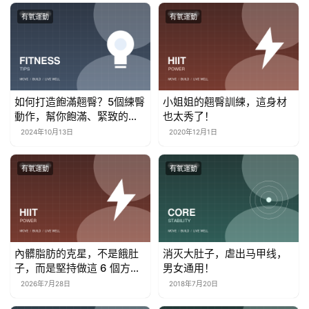
有氧運動
有氧運動
如何打造飽滿翹臀？5個練臀
小姐姐的翹臀訓練，這身材
動作，幫你飽滿、緊致的臀
也太秀了！
型
2024年10月13日
2020年12月1日
有氧運動
有氧運動
內髒脂肪的克星，不是餓肚
消灭大肚子，虐出马甲线，
子，而是堅持做這 6 個方
男女通用！
法！
2026年7月28日
2018年7月20日