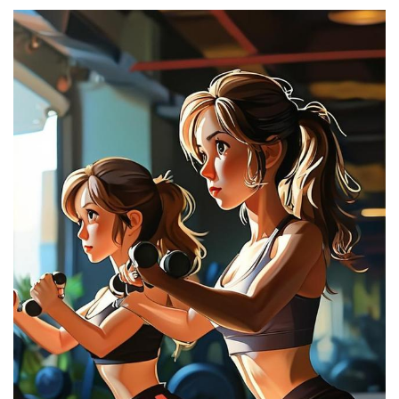
瑜
伽
健
身
視
頻