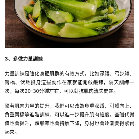
氧
運
動
訓
練
心
3、多做力量訓練
得
力量訓練是強化身體肌群的有效方式，比如深蹲、
弓步
蹲、
力
臀橋
、伏地挺身這些動作在家就能開啟鍛鍊，隔天訓練一
量
次，每次20-30分鍾左右，可以對抗肌肉流失問題。
訓
練
隨著肌肉力量的提升，我們可以改為負重深蹲、引體向上、
負重臀橋等進階訓練，可以進一步提升肌肉維度，基礎代謝
增
值也會提升，體脂率也會持續下降，身材也會逐漸變得緊實
肌
計
起來。
劃