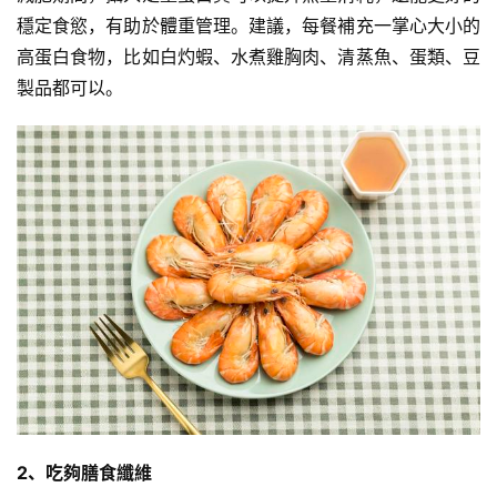
穩定食慾，有助於體重管理。建議，每餐補充一掌心大小的
高蛋白食物，比如
白灼蝦
、
水煮
雞胸肉、清蒸魚、蛋類、豆
製品都可以。
2、吃夠
膳食纖維