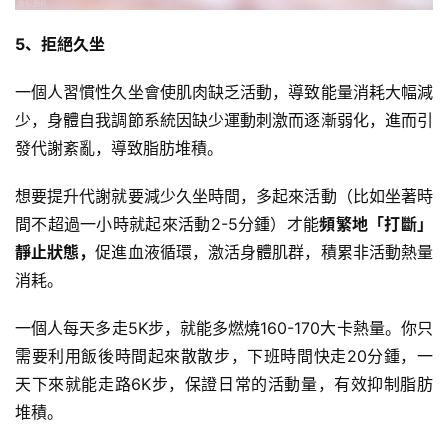
5、拒絕久坐
一個人習慣性久坐會使肌肉缺乏活動，導致能量消耗大幅減
少，身體自我調節系統因缺少運動刺激而逐漸弱化，進而引
發代謝紊亂，導致脂肪堆積。
想要提升代謝就要減少久坐時間，多起來活動（比如坐著時
間不超過一小時就起來活動2-5分鍾）才能
頻繁地「打斷」
靜止狀態，
促進
血液循環
，激活身體肌群，積累非活動熱量
消耗。
一個人每天多走5K步，就能多燃燒160-170大卡熱量。你只
需要利用飯後時間起來散散步，下班時間快走20分鍾，一
天下來就能走路6K步，保證日常的活動量，有效抑制脂肪
堆積。