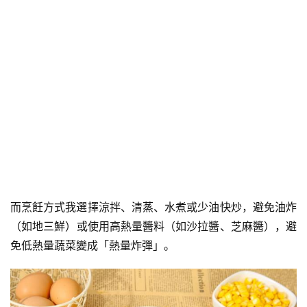
而烹飪方式我選擇涼拌、清蒸、
水煮
或少油快炒，避免油炸
（如
地三鮮
）或使用高熱量醬料（如沙拉醬、
芝麻醬
），避
免低熱量蔬菜變成「熱量炸彈」。