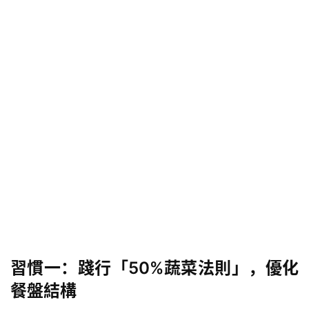
習慣一：踐行「50%蔬菜法則」，優化
餐盤結構