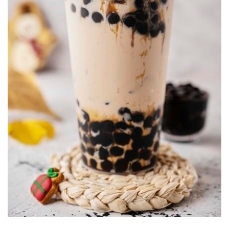
肌
計
劃
瑜
伽
健
身
視
頻