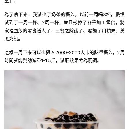
量」。
劃
為了瘦下來，我減少了奶茶的攝入，以前一周喝3杯，慢慢
有
減到了一周一杯、2周一杯，並且戒掉了各種加工零食，將
氧
家裡囤放的零食送人了，三餐之餘餓了、嘴饞了用
蘋果
、黃
運
動
瓜充飢。
這樣一周下來可以少攝入2000-3000大卡的熱量攝入，2周
訓
時間就能幫助減重1-1.5斤，減肥效果尤為明顯。
練
心
得
力
量
訓
練
增