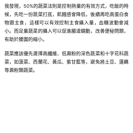
我發現，50%的蔬菜法則是控制熱量的有效方式，吃飯的時
候，先吃一份蔬菜打底，飢餓感會降低，後續再吃高蛋白食
物跟主食，這樣可以有效控制主食攝入量，
血糖
波動會減
小。而足量蔬菜的攝入可以促進腸道蠕動，改善便秘問題，
有助於腰圍的縮小。
蔬菜應該優先選擇高纖維、低澱粉的
深色蔬菜
和
十字花科
蔬
菜，如菠菜、西蘭花、黃瓜、
紫甘藍
等，避免將
土豆
、
蓮藕
等澱粉類蔬菜。