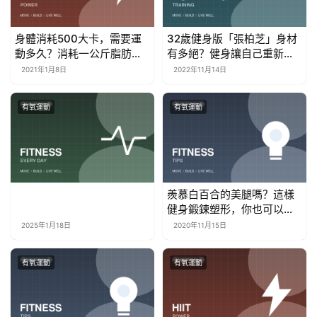
身體消耗500大卡，需要運
32歲健身版「張柏芝」身材
動多久？消耗一公斤脂肪需
有多絕？健身讓自己重新找
要多久？
回自己
2021年1月8日
2022年11月14日
有氧運動
有氧運動
羨慕白百合的美腿嗎？這樣
健身鍛鍊塑形，你也可以有
纖細美腿
2025年1月18日
2020年11月15日
有氧運動
有氧運動