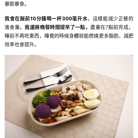
暴飲暴食。
我會在飯前10分鍾喝一杯300毫升水
，這樣能減少正餐的
進食量。
我還將晚餐時間提早了一點，
盡量在7點前完成，
睡前不再吃東西，睡覺的時候身體就能燃燒更多脂肪，減肥
效率也會提升。