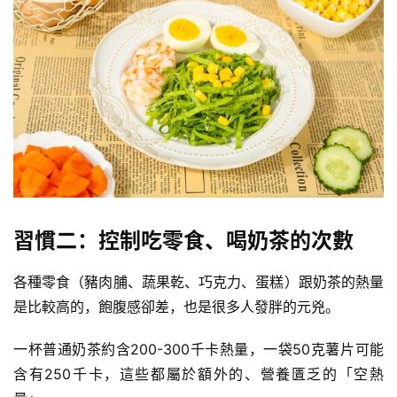
習慣二：控制吃零食、喝奶茶的次數
各種零食（
豬肉脯
、蔬果乾、
巧克力
、
蛋糕
）跟奶茶的熱量
是比較高的，飽腹感卻差，也是很多人發胖的元兇。
減
一杯普通奶茶約含200-300千卡熱量，一袋50克
薯片
可能
脂
含有250千卡，這些都屬於額外的、營養匱乏的「空熱
計