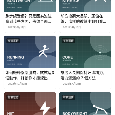
跑步總受傷？只是因為沒注
前凸後翹大長腿、顏值在
意到這些方面，帶你全面了
線，這樣的教練小姐姐看完
解跑步
我想買課了
2022年6月11日
2021年4月15日
有氧運動
有氧運動
如何鍛鍊腹部肌肉，試試這3
讓男人長期保持旺盛精力，
個動作，好動作才能練出腹
活力滿滿的 7 個方法
肌
2022年10月13日
2026年7月28日
有氧運動
有氧運動