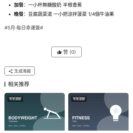
加餐
：一小杯無糖酸奶 半根香蕉
晚餐
：豆腐蔬菜湯 一小把
涼拌菠菜
1/4個牛油果
#5月·每日幸運簽#
赞
(0)
生成海报
相关推荐
有氧運動
有氧運動