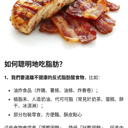
減
脂
計
劃
如何聰明地吃脂肪？
有
1、我們要遠離不健康的
反式脂肪酸
食物
，比如：
氧
運
油炸食品（炸雞、
薯條
、油條、炸春卷）；
動
植脂末、
人造奶油
、
代可可脂
（常見於奶茶、
蛋糕
、餅
干、
冰淇淋
）；
訓
部分包裝零食、
方便麵
、
酥皮點心
練
心
這些食物會提高「壞膽固醇」、降低「好膽固醇」，促進內