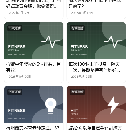
運動後5個後續要跟上，利用
喝水也能發胖？體重下降就
好運動黃金期，你會獲得很
是瘦了？
多好處
2022年9月17日
2022年11月17日
有氧運動
有氧運動
抵禦中年發福的5個行為，巨
每次100個山羊挺身，隔天
有效！
一次，長期堅持有什麼好
處？
2025年10月29日
2024年3月23日
有氧運動
有氧運動
杭州最美體育老師走紅，37
辟謠:別以為自己手臂訓練方