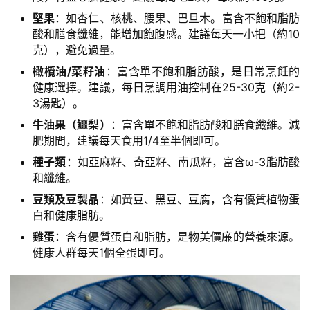
頻
堅果
：如杏仁、
核桃
、
腰果
、
巴旦木
。富含不
飽和脂肪
酸
和
膳食纖維
，能增加飽腹感。建議每天一小把（約10
克），避免過量。
橄欖油
/
菜籽油
：富含
單不飽和脂肪酸
，是日常烹飪的
健康選擇。建議，每日烹調用油控制在25-30克（約2-
3湯匙）。
牛油果
（鱷梨）
：富含單不飽和脂肪酸和膳食纖維。減
肥期間，建議每天食用1/4至半個即可。
種子類
：如
亞麻籽
、
奇亞籽
、南瓜籽，富含ω-3脂肪酸
和纖維。
豆類
及豆製品
：如黃豆、
黑豆
、豆腐，含有優質植物蛋
白和健康脂肪。
雞蛋
：含有優質蛋白和脂肪，是物美價廉的營養來源。
健康人群每天1個全蛋即可。