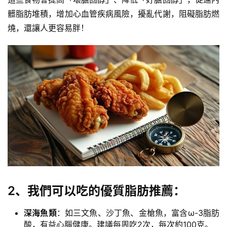
得
髒脂肪堆積，增加
心血管疾病
風險，擾亂代謝，阻礙脂肪燃
燒，還讓人更容易胖！
力
量
訓
練
增
肌
計
劃
瑜
伽
2、我們可以吃的優質脂肪推薦：
健
身
深海魚類
：如
三文魚
、
沙丁魚
、
金槍魚
，富含
ω-3脂肪
酸
，有益心腦健康。建議每周吃2次，每次約100克。
視