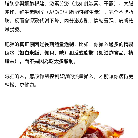
脂肪參與
細胞
構建、激素分泌（比如雌激素、
睪酮
）、大腦
運作、
維生素
吸收（A/D/E/K
脂溶性維生素
）。完全不吃脂
肪，反而會導致代謝下降、內分泌紊亂、情緒暴躁、皮膚乾
燥
脫發
。
肥胖的真正原因是長期熱量過剩
，比如：你攝入
過多的精製
碳水（如白米飯、麵包、糖）和
反式脂肪
（如油炸食品、
植
脂末
）
，而不是因為吃太多脂肪。
減肥的人，應該做到控制整體的熱量攝入，才能讓你瘦得更
輕松、更健康。