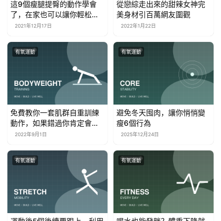
這9個瘦腿提臀的動作學會
從戀綜走出來的甜辣女神完
了，在家也可以讓你輕松
美身材引百萬網友圍觀
瘦，保持好身材
2021年12月17日
2022年1月22日
有氧運動
有氧運動
免費教你一套肌群自重訓練
避免冬天囤肉，讓你悄悄變
動作，如果錯過你肯定會後
瘦6個行為
悔！
2022年9月1日
2025年12月24日
有氧運動
有氧運動