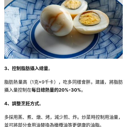
3、控制脂肪攝入總量
。
脂肪熱量高（1克≈9千卡），吃多同樣會胖。建議，將脂肪
攝入量控制在
每日總熱量的20%-30%
。
4、調整烹飪方式
。
多採用蒸、煮、燉、烤，減少煎、炸。炒菜時控制用油量，
並可將部分食用油替換為橄欖油等更健康的油脂。