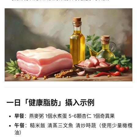
️ 一日「健康脂肪」攝入示例
早餐
：
燕麥粥
1個
水煮蛋
5-6顆杏仁 1個奇異果
午餐
：糙米飯
清蒸三文魚
清炒時蔬（使用少量橄欖
油）