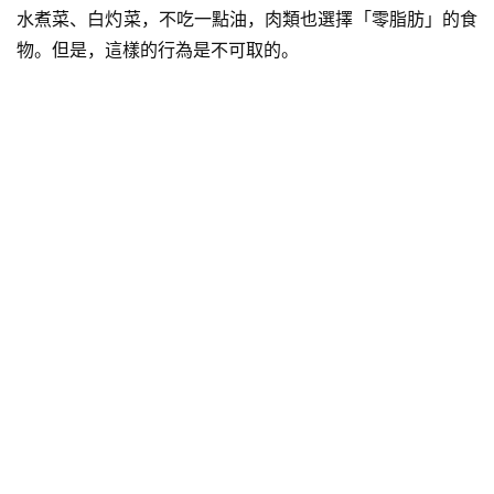
水煮
菜、
白灼菜
，不吃一點油，肉類也選擇「
零脂肪
」的食
物。但是，這樣的行為是不可取的。