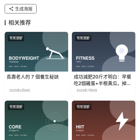
生成海报
相关推荐
有氧運動
有氧運動
長壽老人的 7 個養生秘訣
成功減肥20斤才明白：早餐
吃2個雞蛋+半根黃瓜，掉秤
會非常快！
2025年2月9日
2025年7月9日
有氧運動
有氧運動