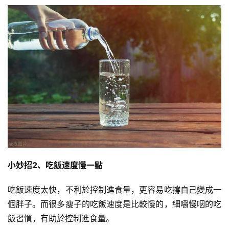
減
脂
計
劃
小妙招
2、吃飯速度慢一點
吃飯速度太快，不利於控制進食量，更容易吃撐自己變成一
有
氧
個胖子。而很多瘦子的吃飯速度是比較慢的，細嚼慢咽的吃
運
飯習慣，有助於控制進食量。
動