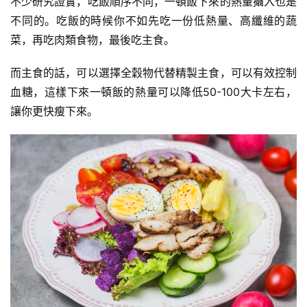
不少研究證實，吃飯順序不同，一頓飯下來的熱量攝入也是
伽
不同的。吃飯的時候你不如先吃一份低熱量、高纖維的蔬
菜，再吃肉類食物，最後吃主食。
健
身
而主食的話，可以選擇
全穀物
代替精製主食，可以有效控制
視
血糖
，這樣下來一頓飯的熱量可以降低50-100大卡左右，
頻
讓你更快瘦下來。