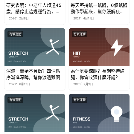
研究表明：中老年人超過45
每天堅持踮一踮腳，6個踮腳
歲，請停止這幾種行為，對
動作學起來，幫你緩解疲
身體傷害很大
勞，減掉粗腿
2026年2月8日
2021年4月11日
有氧運動
有氧運動
深蹲一開始不會做？四個循
為什麼要練腿？長期堅持練
序漸進深蹲，幫你渡過難關
腿，你會收獲什麼好處？
2022年6月17日
2023年2月9日
有氧運動
有氧運動